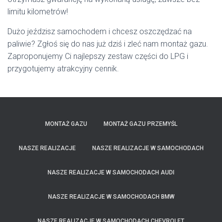
limitu kilometrów!
Dużo jeździsz samochodem i chcesz oszczędzać na
paliwie? Zgłoś się do nas już dziś i zleć nam montaż gazu.
Zaproponujemy Ci najlepszy zestaw części do LPG i
przygotujemy atrakcyjny cennik.
MONTAŻ GAZU
MONTAŻ GAZU PRZEMYŚL
NASZE REALIZACJE
NASZE REALIZACJE W SAMOCHODACH
NASZE REALIZACJE W SAMOCHODACH AUDI
NASZE REALIZACJE W SAMOCHODACH BMW
NASZE REALIZACJE W SAMOCHODACH CHEVROLET